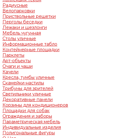
Радиусные
Велопарковки
Приствольные решетки
Перголы беседки
Лежаки и шезлонги
Мебель чугунная
Столы уличные
Информационные табло
Контейнерные площадки
Парклеты
Арт-объекты
Очаги и чаши
Качели
Кресла, тумбы уличные
Скамейки-настилы
Трибуны для зрителей
Светильники уличные
Декоративные панели
Корзины для кондиционеров
Площадки для собак
Ограждения и заборы
Параметрическая мебель
Индивидуальные изделия
Полигональные фигуры