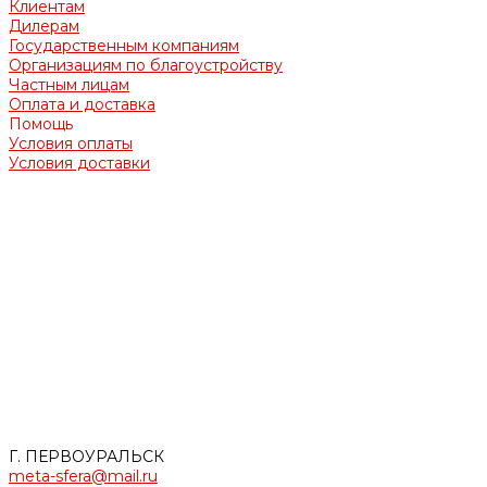
Клиентам
Дилерам
Государственным компаниям
Организациям по благоустройству
Частным лицам
Оплата и доставка
Помощь
Условия оплаты
Условия доставки
Обращаем Ваше внимание на то, что вся представленная
на сайте информация носит информационный характер и
ни при каких условиях не является офертой,
определяемой положениями Гражданского кодекса
Российской Федерации.
Опубликованная на страницах данного сайта информация,
продукция и её изображения являются объектом прав
интеллектуальной собственности ООО «МЕТАСФЕРА».
Использование изображений, фотографий и текстов, а
также прочей информации с сайта, возможно только с
письменного согласия ООО «МЕТАСФЕРА». Случаи
незаконного использования информации будут
преследоваться по закону.
Г. ПЕРВОУРАЛЬСК
meta-sfera@mail.ru