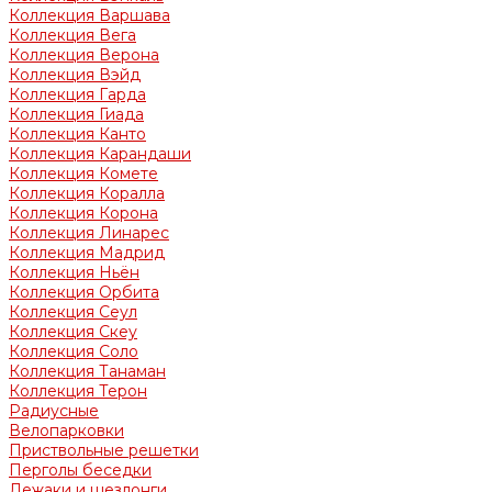
Коллекция Варшава
Коллекция Вега
Коллекция Верона
Коллекция Вэйд
Коллекция Гарда
Коллекция Гиада
Коллекция Канто
Коллекция Карандаши
Коллекция Комете
Коллекция Коралла
Коллекция Корона
Коллекция Линарес
Коллекция Мадрид
Коллекция Ньён
Коллекция Орбита
Коллекция Сеул
Коллекция Скеу
Коллекция Соло
Коллекция Танаман
Коллекция Терон
Радиусные
Велопарковки
Приствольные решетки
Перголы беседки
Лежаки и шезлонги