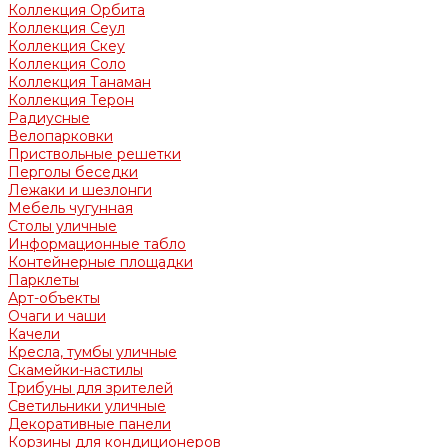
Коллекция Орбита
Коллекция Сеул
Коллекция Скеу
Коллекция Соло
Коллекция Танаман
Коллекция Терон
Радиусные
Велопарковки
Приствольные решетки
Перголы беседки
Лежаки и шезлонги
Мебель чугунная
Столы уличные
Информационные табло
Контейнерные площадки
Парклеты
Арт-объекты
Очаги и чаши
Качели
Кресла, тумбы уличные
Скамейки-настилы
Трибуны для зрителей
Светильники уличные
Декоративные панели
Корзины для кондиционеров