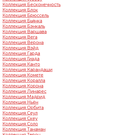
Коллекция Бесконечность
Коллекция Блок
Коллекция Брюссель
Коллекция Бьянка
Коллекция Бэнкаль
Коллекция Варшава
Коллекция Вега
Коллекция Верона
Коллекция Вэйд
Коллекция Гарда
Коллекция Гиада
Коллекция Канто
Коллекция Карандаши
Коллекция Комете
Коллекция Коралла
Коллекция Корона
Коллекция Линарес
Коллекция Мадрид
Коллекция Ньён
Коллекция Орбита
Коллекция Сеул
Коллекция Скеу
Коллекция Соло
Коллекция Танаман
Коллекция Терон