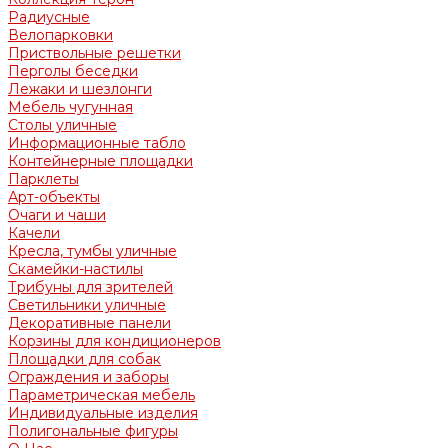
Радиусные
Велопарковки
Приствольные решетки
Перголы беседки
Лежаки и шезлонги
Мебель чугунная
Столы уличные
Информационные табло
Контейнерные площадки
Парклеты
Арт-объекты
Очаги и чаши
Качели
Кресла, тумбы уличные
Скамейки-настилы
Трибуны для зрителей
Светильники уличные
Декоративные панели
Корзины для кондиционеров
Площадки для собак
Ограждения и заборы
Параметрическая мебель
Индивидуальные изделия
Полигональные фигуры