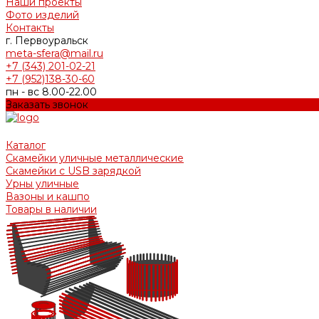
Наши проекты
Фото изделий
Контакты
г. Первоуральск
meta-sfera@mail.ru
+7 (343) 201-02-21
+7 (952)138-30-60
пн - вс 8.00-22.00
Заказать звонок
Каталог
Скамейки уличные металлические
Скамейки с USB зарядкой
Урны уличные
Вазоны и кашпо
Товары в наличии