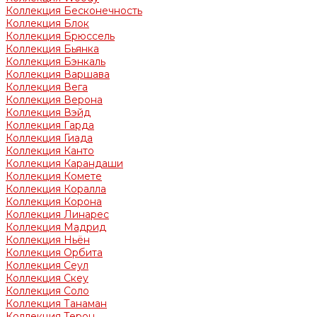
Коллекция Бесконечность
Коллекция Блок
Коллекция Брюссель
Коллекция Бьянка
Коллекция Бэнкаль
Коллекция Варшава
Коллекция Вега
Коллекция Верона
Коллекция Вэйд
Коллекция Гарда
Коллекция Гиада
Коллекция Канто
Коллекция Карандаши
Коллекция Комете
Коллекция Коралла
Коллекция Корона
Коллекция Линарес
Коллекция Мадрид
Коллекция Ньён
Коллекция Орбита
Коллекция Сеул
Коллекция Скеу
Коллекция Соло
Коллекция Танаман
Коллекция Терон