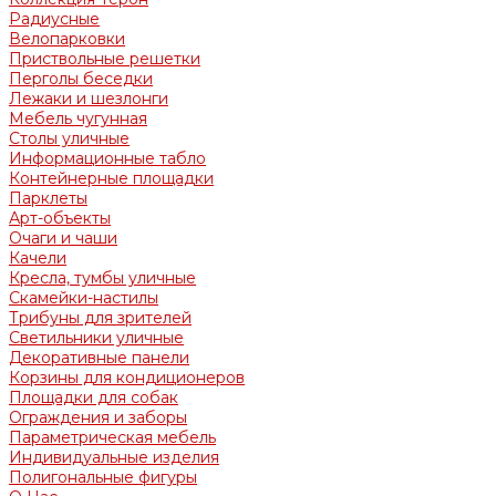
Радиусные
Велопарковки
Приствольные решетки
Перголы беседки
Лежаки и шезлонги
Мебель чугунная
Столы уличные
Информационные табло
Контейнерные площадки
Парклеты
Арт-объекты
Очаги и чаши
Качели
Кресла, тумбы уличные
Скамейки-настилы
Трибуны для зрителей
Светильники уличные
Декоративные панели
Корзины для кондиционеров
Площадки для собак
Ограждения и заборы
Параметрическая мебель
Индивидуальные изделия
Полигональные фигуры