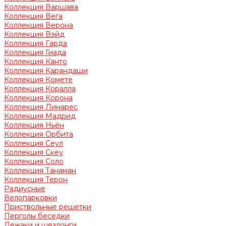
Коллекция Варшава
Коллекция Вега
Коллекция Верона
Коллекция Вэйд
Коллекция Гарда
Коллекция Гиада
Коллекция Канто
Коллекция Карандаши
Коллекция Комете
Коллекция Коралла
Коллекция Корона
Коллекция Линарес
Коллекция Мадрид
Коллекция Ньён
Коллекция Орбита
Коллекция Сеул
Коллекция Скеу
Коллекция Соло
Коллекция Танаман
Коллекция Терон
Радиусные
Велопарковки
Приствольные решетки
Перголы беседки
Лежаки и шезлонги