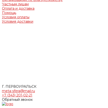
Частным лицам
Оплата и доставка
Помощь
Условия оплаты
Условия доставки
Обращаем Ваше внимание на то, что вся представленная
на сайте информация носит информационный характер и
ни при каких условиях не является офертой,
определяемой положениями Гражданского кодекса
Российской Федерации.
Опубликованная на страницах данного сайта информация,
продукция и её изображения являются объектом прав
интеллектуальной собственности ООО «МЕТАСФЕРА».
Использование изображений, фотографий и текстов, а
также прочей информации с сайта, возможно только с
письменного согласия ООО «МЕТАСФЕРА». Случаи
незаконного использования информации будут
преследоваться по закону.
Г. ПЕРВОУРАЛЬСК
meta-sfera@mail.ru
+7 (343) 201-02-21
Обратный звонок