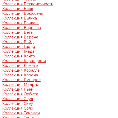
Коллекция Бесконечность
Коллекция Блок
Коллекция Брюссель
Коллекция Бьянка
Коллекция Бэнкаль
Коллекция Варшава
Коллекция Вега
Коллекция Верона
Коллекция Вэйд
Коллекция Гарда
Коллекция Гиада
Коллекция Канто
Коллекция Карандаши
Коллекция Комете
Коллекция Коралла
Коллекция Корона
Коллекция Линарес
Коллекция Мадрид
Коллекция Ньён
Коллекция Орбита
Коллекция Сеул
Коллекция Скеу
Коллекция Соло
Коллекция Танаман
Коллекция Терон