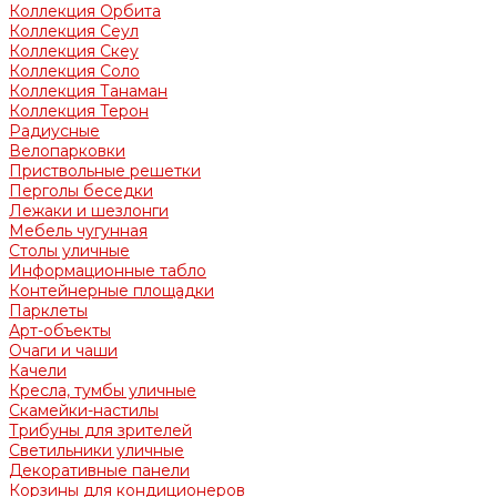
Коллекция Орбита
Коллекция Сеул
Коллекция Скеу
Коллекция Соло
Коллекция Танаман
Коллекция Терон
Радиусные
Велопарковки
Приствольные решетки
Перголы беседки
Лежаки и шезлонги
Мебель чугунная
Столы уличные
Информационные табло
Контейнерные площадки
Парклеты
Арт-объекты
Очаги и чаши
Качели
Кресла, тумбы уличные
Скамейки-настилы
Трибуны для зрителей
Светильники уличные
Декоративные панели
Корзины для кондиционеров