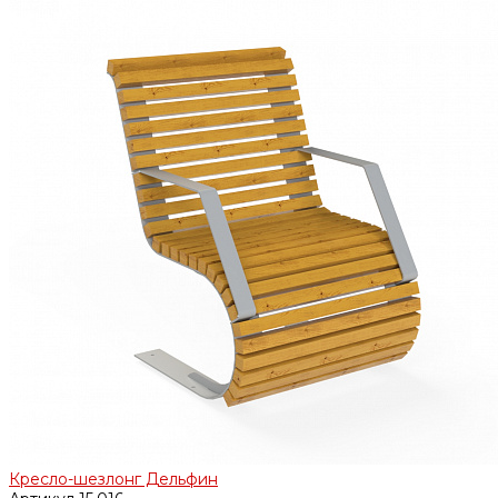
Кресло-шезлонг Дельфин