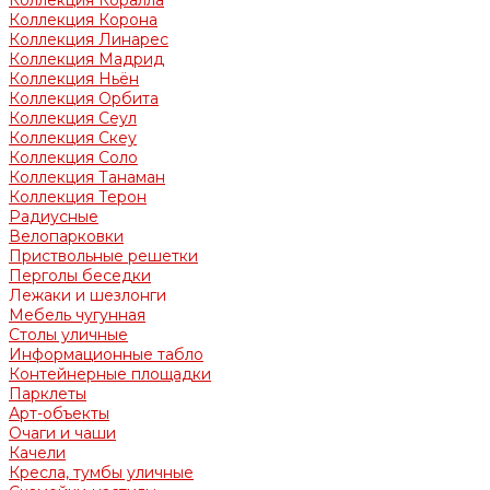
Коллекция Коралла
Коллекция Корона
Коллекция Линарес
Коллекция Мадрид
Коллекция Ньён
Коллекция Орбита
Коллекция Сеул
Коллекция Скеу
Коллекция Соло
Коллекция Танаман
Коллекция Терон
Радиусные
Велопарковки
Приствольные решетки
Перголы беседки
Лежаки и шезлонги
Мебель чугунная
Столы уличные
Информационные табло
Контейнерные площадки
Парклеты
Арт-объекты
Очаги и чаши
Качели
Кресла, тумбы уличные