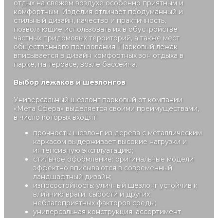
отдых на свежем воздухе особенно приятным и
комфортным. Изделия отличает продуманный и
стильный дизайн, качество и практичность,
позволяющие использовать их в обустройстве
частных придомовых территорий, а также мест
общественного пользования. Парковый лежак
вписывается в дизайн комфортных зон отдыха в
парке, на террасе, возле бассейна.
Выбор лежаков и шезлонгов
Универсальный шезлонг парковый от компании
«Мета Сфера» выделяется своими преимуществами,
в число которых входят:
прочность: шезлонг из дерева с металлическим
каркасом выдерживает высокие нагрузки и
интенсивную эксплуатацию;
стильное оформление: оригинальные модели
эффектно вписываются в современный
ландшафтный дизайн;
износостойкость: уличный шезлонг устойчив к
влиянию враги, сырости и других
неблагоприятных факторов среды;
универсальная конструкция: ассортимент