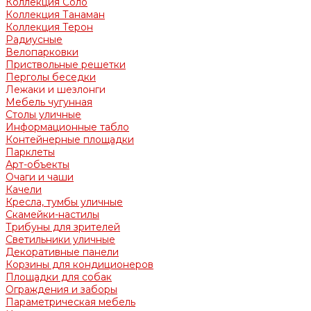
Коллекция Соло
Коллекция Танаман
Коллекция Терон
Радиусные
Велопарковки
Приствольные решетки
Перголы беседки
Лежаки и шезлонги
Мебель чугунная
Столы уличные
Информационные табло
Контейнерные площадки
Парклеты
Арт-объекты
Очаги и чаши
Качели
Кресла, тумбы уличные
Скамейки-настилы
Трибуны для зрителей
Светильники уличные
Декоративные панели
Корзины для кондиционеров
Площадки для собак
Ограждения и заборы
Параметрическая мебель