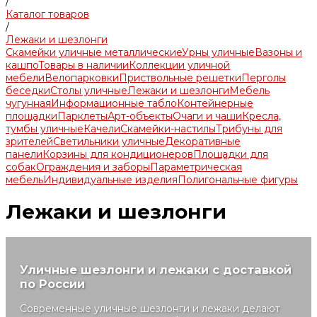
/
Каталог товаров
/
Лежаки и шезлонги
Скамейки уличные металлические
Урны уличные
Вазоны и
кашпо
Товары в наличии
Коллекции уличной
мебели
Велопарковки
Приствольные решетки
Перголы
беседки
Столы уличные
Лежаки и шезлонги
Мебель
чугунная
Информационные табло
Контейнерные
площадки
Парклеты
Арт-объекты
Очаги и чаши
Кресла,
тумбы уличные
Качели
Скамейки-настилы
Трибуны для
зрителей
Светильники уличные
Декоративные
панели
Корзины для кондиционеров
Площадки для
собак
Ограждения и заборы
Параметрическая
мебель
Индивидуальные изделия
Полигональные фигуры
Лежаки и шезлонги
Уличные шезлонги и лежаки с доставкой
по России
Современные уличные шезлонги и лежаки делают