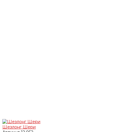
Шезлонг Шери