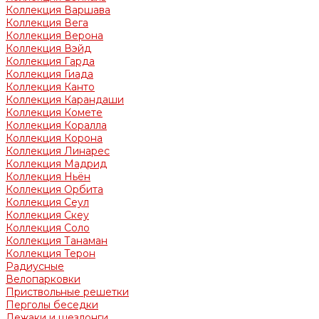
Коллекция Варшава
Коллекция Вега
Коллекция Верона
Коллекция Вэйд
Коллекция Гарда
Коллекция Гиада
Коллекция Канто
Коллекция Карандаши
Коллекция Комете
Коллекция Коралла
Коллекция Корона
Коллекция Линарес
Коллекция Мадрид
Коллекция Ньён
Коллекция Орбита
Коллекция Сеул
Коллекция Скеу
Коллекция Соло
Коллекция Танаман
Коллекция Терон
Радиусные
Велопарковки
Приствольные решетки
Перголы беседки
Лежаки и шезлонги