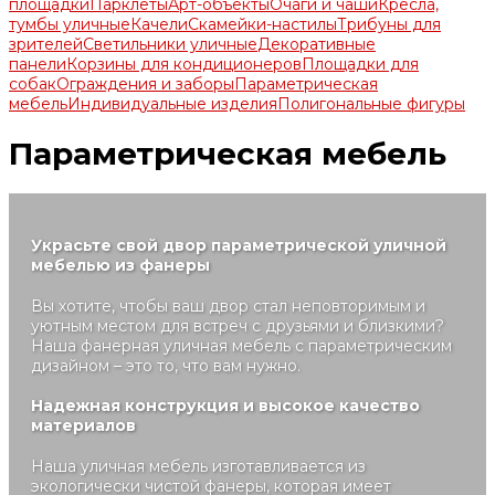
площадки
Парклеты
Арт-объекты
Очаги и чаши
Кресла,
тумбы уличные
Качели
Скамейки-настилы
Трибуны для
зрителей
Светильники уличные
Декоративные
панели
Корзины для кондиционеров
Площадки для
собак
Ограждения и заборы
Параметрическая
мебель
Индивидуальные изделия
Полигональные фигуры
Параметрическая мебель
Украсьте свой двор параметрической уличной
мебелью из фанеры
Вы хотите, чтобы ваш двор стал неповторимым и
уютным местом для встреч с друзьями и близкими?
Наша фанерная уличная мебель с параметрическим
дизайном – это то, что вам нужно.
Надежная конструкция и высокое качество
материалов
Наша уличная мебель изготавливается из
экологически чистой фанеры, которая имеет