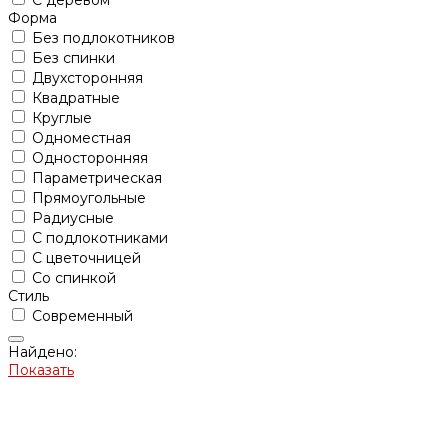
С деревом
Форма
Без подлокотников
Без спинки
Двухсторонняя
Квадратные
Круглые
Одноместная
Односторонняя
Параметрическая
Прямоугольные
Радиусные
С подлокотниками
С цветочницей
Со спинкой
Стиль
Современный
Найдено:
Показать