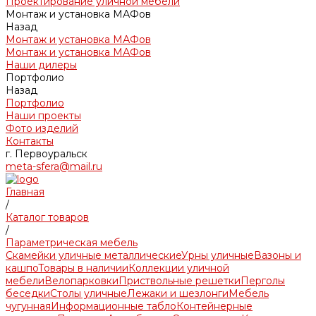
Проектирование уличной мебели
Монтаж и установка МАФов
Назад
Монтаж и установка МАФов
Монтаж и установка МАФов
Наши дилеры
Портфолио
Назад
Портфолио
Наши проекты
Фото изделий
Контакты
г. Первоуральск
meta-sfera@mail.ru
Главная
/
Каталог товаров
/
Параметрическая мебель
Скамейки уличные металлические
Урны уличные
Вазоны и
кашпо
Товары в наличии
Коллекции уличной
мебели
Велопарковки
Приствольные решетки
Перголы
беседки
Столы уличные
Лежаки и шезлонги
Мебель
чугунная
Информационные табло
Контейнерные