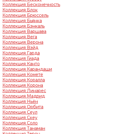
Коллекция Бесконечность
Коллекция Блок
Коллекция Брюссель
Коллекция Бьянка
Коллекция Бэнкаль
Коллекция Варшава
Коллекция Вега
Коллекция Верона
Коллекция Вэйд
Коллекция Гарда
Коллекция Гиада
Коллекция Канто
Коллекция Карандаши
Коллекция Комете
Коллекция Коралла
Коллекция Корона
Коллекция Линарес
Коллекция Мадрид
Коллекция Ньён
Коллекция Орбита
Коллекция Сеул
Коллекция Скеу
Коллекция Соло
Коллекция Танаман
Коллекция Терон