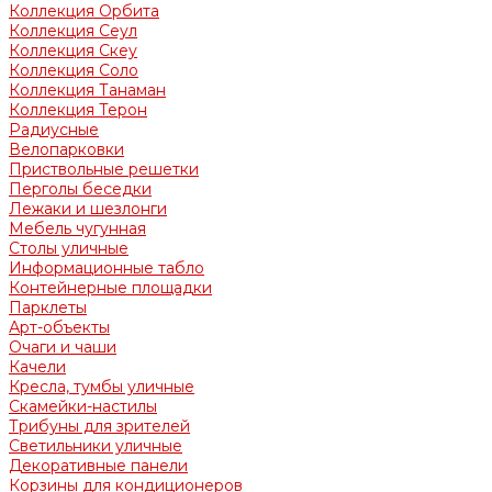
Коллекция Орбита
Коллекция Сеул
Коллекция Скеу
Коллекция Соло
Коллекция Танаман
Коллекция Терон
Радиусные
Велопарковки
Приствольные решетки
Перголы беседки
Лежаки и шезлонги
Мебель чугунная
Столы уличные
Информационные табло
Контейнерные площадки
Парклеты
Арт-объекты
Очаги и чаши
Качели
Кресла, тумбы уличные
Скамейки-настилы
Трибуны для зрителей
Светильники уличные
Декоративные панели
Корзины для кондиционеров