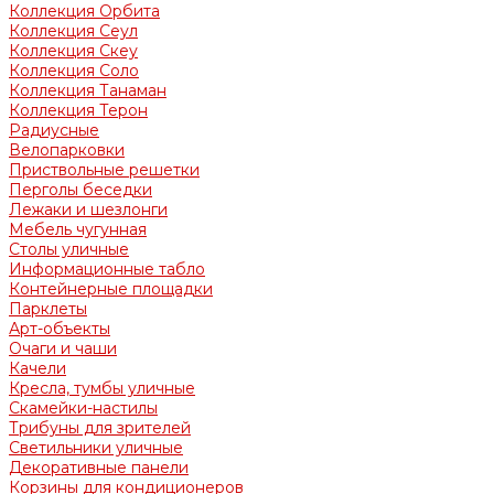
Коллекция Орбита
Коллекция Сеул
Коллекция Скеу
Коллекция Соло
Коллекция Танаман
Коллекция Терон
Радиусные
Велопарковки
Приствольные решетки
Перголы беседки
Лежаки и шезлонги
Мебель чугунная
Столы уличные
Информационные табло
Контейнерные площадки
Парклеты
Арт-объекты
Очаги и чаши
Качели
Кресла, тумбы уличные
Скамейки-настилы
Трибуны для зрителей
Светильники уличные
Декоративные панели
Корзины для кондиционеров