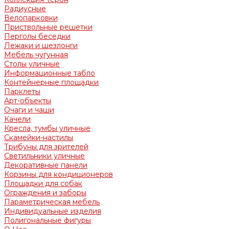
Радиусные
Велопарковки
Приствольные решетки
Перголы беседки
Лежаки и шезлонги
Мебель чугунная
Столы уличные
Информационные табло
Контейнерные площадки
Парклеты
Арт-объекты
Очаги и чаши
Качели
Кресла, тумбы уличные
Скамейки-настилы
Трибуны для зрителей
Светильники уличные
Декоративные панели
Корзины для кондиционеров
Площадки для собак
Ограждения и заборы
Параметрическая мебель
Индивидуальные изделия
Полигональные фигуры