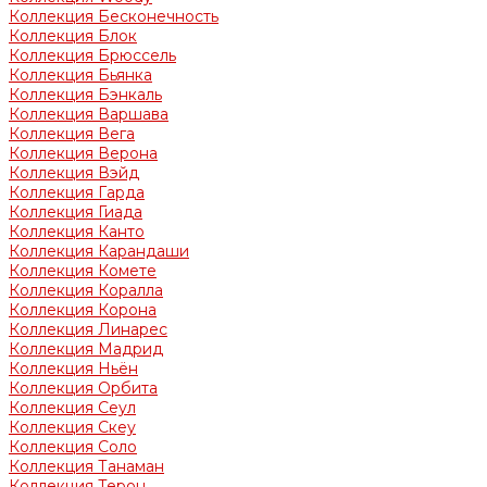
Коллекция Бесконечность
Коллекция Блок
Коллекция Брюссель
Коллекция Бьянка
Коллекция Бэнкаль
Коллекция Варшава
Коллекция Вега
Коллекция Верона
Коллекция Вэйд
Коллекция Гарда
Коллекция Гиада
Коллекция Канто
Коллекция Карандаши
Коллекция Комете
Коллекция Коралла
Коллекция Корона
Коллекция Линарес
Коллекция Мадрид
Коллекция Ньён
Коллекция Орбита
Коллекция Сеул
Коллекция Скеу
Коллекция Соло
Коллекция Танаман
Коллекция Терон