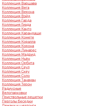
Коллекция Варшава
Коллекция Вега
Коллекция Верона
Коллекция Вэйд
Коллекция Гарда
Коллекция Гиада
Коллекция Канто
Коллекция Карандаши
Коллекция Комете
Коллекция Коралла
Коллекция Корона
Коллекция Линарес
Коллекция Мадрид
Коллекция Ньён
Коллекция Орбита
Коллекция Сеул
Коллекция Скеу
Коллекция Соло
Коллекция Танаман
Коллекция Терон
Радиусные
Велопарковки
Приствольные решетки
Перголы беседки
Лежаки и шезлонги