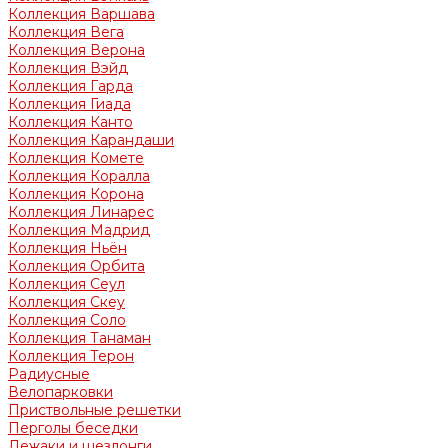
Коллекция Варшава
Коллекция Вега
Коллекция Верона
Коллекция Вэйд
Коллекция Гарда
Коллекция Гиада
Коллекция Канто
Коллекция Карандаши
Коллекция Комете
Коллекция Коралла
Коллекция Корона
Коллекция Линарес
Коллекция Мадрид
Коллекция Ньён
Коллекция Орбита
Коллекция Сеул
Коллекция Скеу
Коллекция Соло
Коллекция Танаман
Коллекция Терон
Радиусные
Велопарковки
Приствольные решетки
Перголы беседки
Лежаки и шезлонги