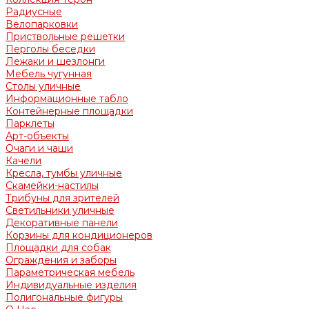
Радиусные
Велопарковки
Приствольные решетки
Перголы беседки
Лежаки и шезлонги
Мебель чугунная
Столы уличные
Информационные табло
Контейнерные площадки
Парклеты
Арт-объекты
Очаги и чаши
Качели
Кресла, тумбы уличные
Скамейки-настилы
Трибуны для зрителей
Светильники уличные
Декоративные панели
Корзины для кондиционеров
Площадки для собак
Ограждения и заборы
Параметрическая мебель
Индивидуальные изделия
Полигональные фигуры