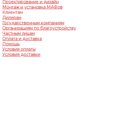
Проектирование и дизайн
Монтаж и установка МАФов
Клиентам
Дилерам
Государственным компаниям
Организациям по благоустройству
Частным лицам
Оплата и доставка
Помощь
Условия оплаты
Условия доставки
Обращаем Ваше внимание на то, что вся представленная
на сайте информация носит информационный характер и
ни при каких условиях не является офертой,
определяемой положениями Гражданского кодекса
Российской Федерации.
Опубликованная на страницах данного сайта информация,
продукция и её изображения являются объектом прав
интеллектуальной собственности ООО «МЕТАСФЕРА».
Использование изображений, фотографий и текстов, а
также прочей информации с сайта, возможно только с
письменного согласия ООО «МЕТАСФЕРА». Случаи
незаконного использования информации будут
преследоваться по закону.