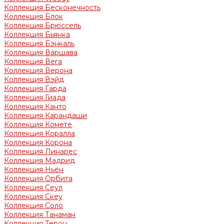
Коллекция Бесконечность
Коллекция Блок
Коллекция Брюссель
Коллекция Бьянка
Коллекция Бэнкаль
Коллекция Варшава
Коллекция Вега
Коллекция Верона
Коллекция Вэйд
Коллекция Гарда
Коллекция Гиада
Коллекция Канто
Коллекция Карандаши
Коллекция Комете
Коллекция Коралла
Коллекция Корона
Коллекция Линарес
Коллекция Мадрид
Коллекция Ньён
Коллекция Орбита
Коллекция Сеул
Коллекция Скеу
Коллекция Соло
Коллекция Танаман
Коллекция Терон