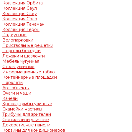
Коллекция Орбита
Коллекция Сеул
Коллекция Скеу
Коллекция Соло
Коллекция Танаман
Коллекция Терон
Радиусные
Велопарковки
Приствольные решетки
Перголы беседки
Лежаки и шезлонги
Мебель чугунная
Столы уличные
Информационные табло
Контейнерные площадки
Парклеты
Арт-объекты
Очаги и чаши
Качели
Кресла, тумбы уличные
Скамейки-настилы
Трибуны для зрителей
Светильники уличные
Декоративные панели
Корзины для кондиционеров