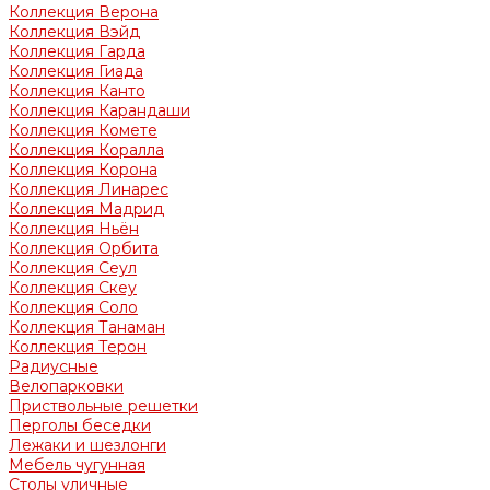
Коллекция Верона
Коллекция Вэйд
Коллекция Гарда
Коллекция Гиада
Коллекция Канто
Коллекция Карандаши
Коллекция Комете
Коллекция Коралла
Коллекция Корона
Коллекция Линарес
Коллекция Мадрид
Коллекция Ньён
Коллекция Орбита
Коллекция Сеул
Коллекция Скеу
Коллекция Соло
Коллекция Танаман
Коллекция Терон
Радиусные
Велопарковки
Приствольные решетки
Перголы беседки
Лежаки и шезлонги
Мебель чугунная
Столы уличные