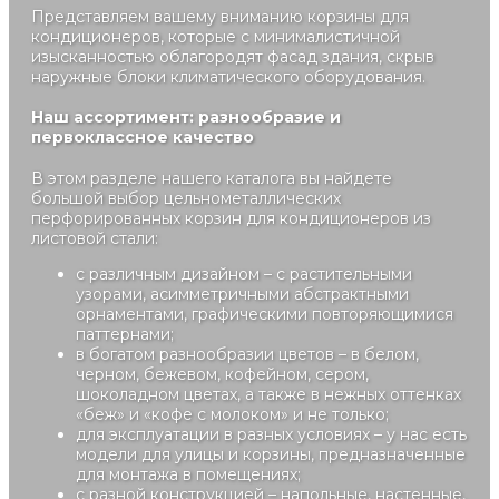
Представляем вашему вниманию корзины для
кондиционеров, которые с минималистичной
изысканностью облагородят фасад здания, скрыв
наружные блоки климатического оборудования.
Наш ассортимент: разнообразие и
первоклассное качество
В этом разделе нашего каталога вы найдете
большой выбор цельнометаллических
перфорированных корзин для кондиционеров из
листовой стали:
с различным дизайном – с растительными
узорами, асимметричными абстрактными
орнаментами, графическими повторяющимися
паттернами;
в богатом разнообразии цветов – в белом,
черном, бежевом, кофейном, сером,
шоколадном цветах, а также в нежных оттенках
«беж» и «кофе с молоком» и не только;
для эксплуатации в разных условиях – у нас есть
модели для улицы и корзины, предназначенные
для монтажа в помещениях;
с разной конструкцией – напольные, настенные,