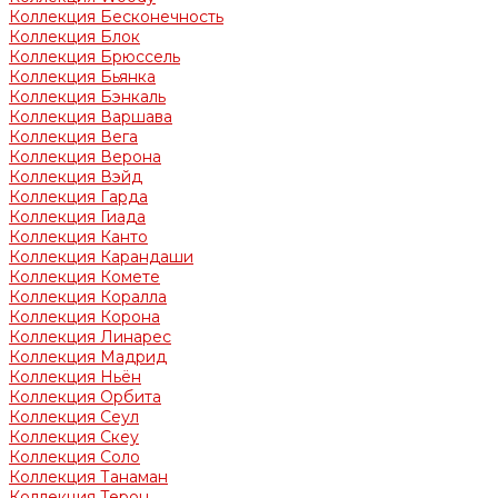
Коллекция Бесконечность
Коллекция Блок
Коллекция Брюссель
Коллекция Бьянка
Коллекция Бэнкаль
Коллекция Варшава
Коллекция Вега
Коллекция Верона
Коллекция Вэйд
Коллекция Гарда
Коллекция Гиада
Коллекция Канто
Коллекция Карандаши
Коллекция Комете
Коллекция Коралла
Коллекция Корона
Коллекция Линарес
Коллекция Мадрид
Коллекция Ньён
Коллекция Орбита
Коллекция Сеул
Коллекция Скеу
Коллекция Соло
Коллекция Танаман
Коллекция Терон