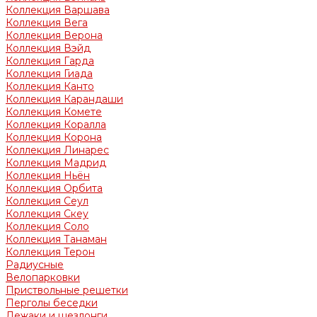
Коллекция Варшава
Коллекция Вега
Коллекция Верона
Коллекция Вэйд
Коллекция Гарда
Коллекция Гиада
Коллекция Канто
Коллекция Карандаши
Коллекция Комете
Коллекция Коралла
Коллекция Корона
Коллекция Линарес
Коллекция Мадрид
Коллекция Ньён
Коллекция Орбита
Коллекция Сеул
Коллекция Скеу
Коллекция Соло
Коллекция Танаман
Коллекция Терон
Радиусные
Велопарковки
Приствольные решетки
Перголы беседки
Лежаки и шезлонги