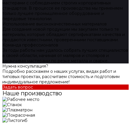
мастерами с соблюдением строгих корпоративных
стандартов. В процессе ее производства мы применяем
только лучшее промышленное оборудование и
передовые технологии.
Использование высококачественных материалов
Для создания новой продукции мы закупаем только те
материалы, которые обладают сертификатами качества и
продаются известными, проверенными поставщиками.
Команда профессионалов
За годы работы нам удалось собрать лучших специалистов
в своей области, начиная от маляров и столяров и
заканчивая мастерами по резке металла и сварке.
Нужна консультация?
Подробно расскажем о наших услугах, видах работ и
типовых проектах, рассчитаем стоимость и подготовим
индивидуальное предложение!
Задать вопрос
Наше производство