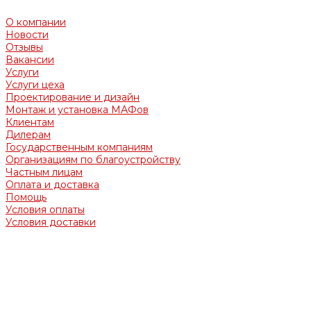
О компании
Новости
Отзывы
Вакансии
Услуги
Услуги цеха
Проектирование и дизайн
Монтаж и установка МАФов
Клиентам
Дилерам
Государственным компаниям
Организациям по благоустройству
Частным лицам
Оплата и доставка
Помощь
Условия оплаты
Условия доставки
Обращаем Ваше внимание на то, что вся представленная
на сайте информация носит информационный характер и
ни при каких условиях не является офертой,
определяемой положениями Гражданского кодекса
Российской Федерации.
Опубликованная на страницах данного сайта информация,