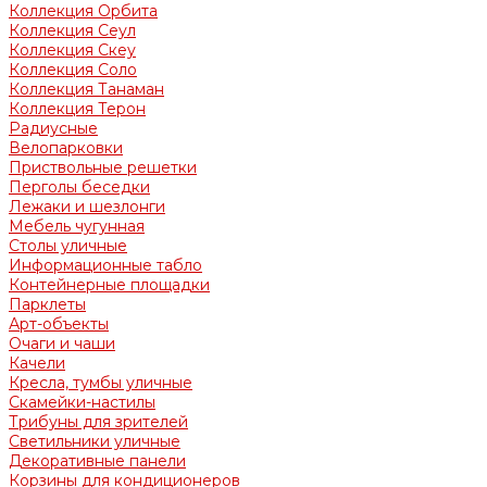
Коллекция Орбита
Коллекция Сеул
Коллекция Скеу
Коллекция Соло
Коллекция Танаман
Коллекция Терон
Радиусные
Велопарковки
Приствольные решетки
Перголы беседки
Лежаки и шезлонги
Мебель чугунная
Столы уличные
Информационные табло
Контейнерные площадки
Парклеты
Арт-объекты
Очаги и чаши
Качели
Кресла, тумбы уличные
Скамейки-настилы
Трибуны для зрителей
Светильники уличные
Декоративные панели
Корзины для кондиционеров