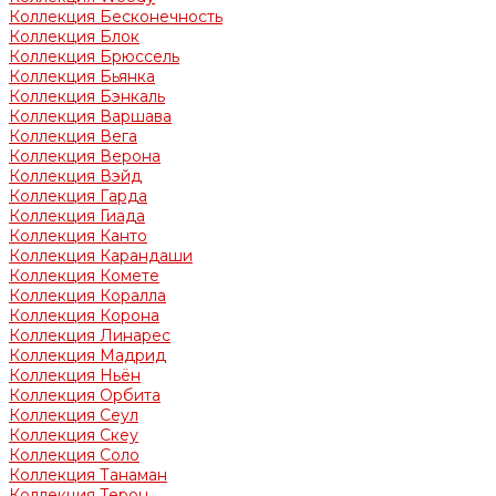
Коллекция Бесконечность
Коллекция Блок
Коллекция Брюссель
Коллекция Бьянка
Коллекция Бэнкаль
Коллекция Варшава
Коллекция Вега
Коллекция Верона
Коллекция Вэйд
Коллекция Гарда
Коллекция Гиада
Коллекция Канто
Коллекция Карандаши
Коллекция Комете
Коллекция Коралла
Коллекция Корона
Коллекция Линарес
Коллекция Мадрид
Коллекция Ньён
Коллекция Орбита
Коллекция Сеул
Коллекция Скеу
Коллекция Соло
Коллекция Танаман
Коллекция Терон