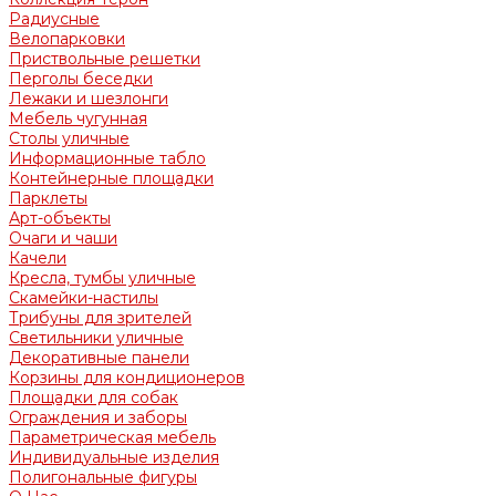
Радиусные
Велопарковки
Приствольные решетки
Перголы беседки
Лежаки и шезлонги
Мебель чугунная
Столы уличные
Информационные табло
Контейнерные площадки
Парклеты
Арт-объекты
Очаги и чаши
Качели
Кресла, тумбы уличные
Скамейки-настилы
Трибуны для зрителей
Светильники уличные
Декоративные панели
Корзины для кондиционеров
Площадки для собак
Ограждения и заборы
Параметрическая мебель
Индивидуальные изделия
Полигональные фигуры