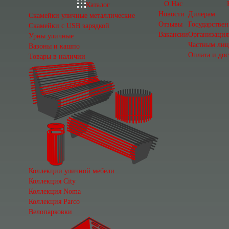
О Нас
Каталог
Новости
Дилерам
Скамейки уличные металлические
Отзывы
Государстве
Скамейки с USB зарядкой
Вакансии
Организация
Урны уличные
Частным ли
Вазоны и кашпо
Оплата и дос
Товары в наличии
Коллекции уличной мебели
Коллекция City
Коллекция Noma
Коллекция Parco
Велопарковки