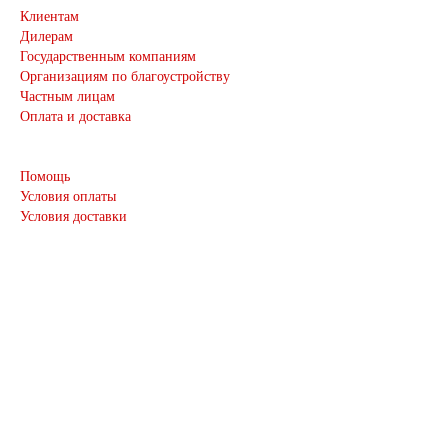
Клиентам
Дилерам
Государственным компаниям
Организациям по благоустройству
Частным лицам
Оплата и доставка
Помощь
Условия оплаты
Условия доставки
Обращаем Ваше внимание на то, что вся представленная на сайте
информация носит информационный характер и ни при каких
условиях не является офертой, определяемой положениями
Гражданского кодекса Российской Федерации.
Опубликованная на страницах данного сайта информация,
продукция и её изображения являются объектом прав
интеллектуальной собственности ООО «МЕТАСФЕРА».
Использование изображений, фотографий и текстов, а также
прочей информации с сайта, возможно только с письменного
согласия ООО «МЕТАСФЕРА». Случаи незаконного