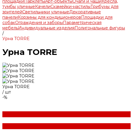
площадки
Парклеты
Арт-объекты
Очаги и чаши
Кресла,
тумбы уличные
Качели
Скамейки-настилы
Трибуны для
зрителей
Светильники уличные
Декоративные
панели
Корзины для кондиционеров
Площадки для
собак
Ограждения и заборы
Параметрическая
мебель
Индивидуальные изделия
Полигональные фигуры
/
Урна TORRE
Урна TORRE
Урна TORRE
/
шт
-%