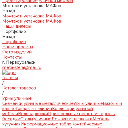
Проектирование уличной мебели
Монтаж и установка МАФов
Назад
Монтаж и установка МАФов
Монтаж и установка МАФов
Наши дилеры
Портфолио
Назад
Портфолио
Наши проекты
Фото изделий
Контакты
г. Первоуральск
meta-sfera@mail.ru
Главная
/
Каталог товаров
/
Урны уличные
Скамейки уличные металлические
Урны уличные
Вазоны и
кашпо
Товары в наличии
Коллекции уличной
мебели
Велопарковки
Приствольные решетки
Перголы
беседки
Столы уличные
Лежаки и шезлонги
Мебель
чугунная
Информационные табло
Контейнерные