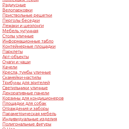
Радиусные
Велопарковки
Приствольные решетки
Перголы беседки
Лежаки и шезлонги
Мебель чугунная
Столы уличные
Информационные табло
Контейнерные площадки
Парклеты
Арт-объекты
Очаги и чаши
Качели
Кресла, тумбы уличные
Скамейки-настилы
Трибуны для зрителей
Светильники уличные
Декоративные панели
Корзины для кондиционеров
Площадки для собак
Ограждения и заборы
Параметрическая мебель
Индивидуальные изделия
Полигональные фигуры