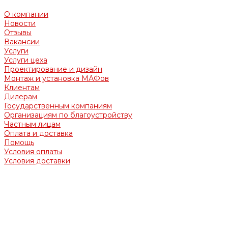
О компании
Новости
Отзывы
Вакансии
Услуги
Услуги цеха
Проектирование и дизайн
Монтаж и установка МАФов
Клиентам
Дилерам
Государственным компаниям
Организациям по благоустройству
Частным лицам
Оплата и доставка
Помощь
Условия оплаты
Условия доставки
Обращаем Ваше внимание на то, что вся представленная
на сайте информация носит информационный характер и
ни при каких условиях не является офертой,
определяемой положениями Гражданского кодекса
Российской Федерации.
Опубликованная на страницах данного сайта информация,