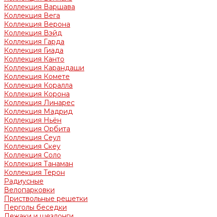
Коллекция Варшава
Коллекция Вега
Коллекция Верона
Коллекция Вэйд
Коллекция Гарда
Коллекция Гиада
Коллекция Канто
Коллекция Карандаши
Коллекция Комете
Коллекция Коралла
Коллекция Корона
Коллекция Линарес
Коллекция Мадрид
Коллекция Ньён
Коллекция Орбита
Коллекция Сеул
Коллекция Скеу
Коллекция Соло
Коллекция Танаман
Коллекция Терон
Радиусные
Велопарковки
Приствольные решетки
Перголы беседки
Лежаки и шезлонги