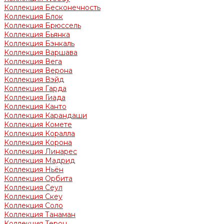
Коллекция Бесконечность
Коллекция Блок
Коллекция Брюссель
Коллекция Бьянка
Коллекция Бэнкаль
Коллекция Варшава
Коллекция Вега
Коллекция Верона
Коллекция Вэйд
Коллекция Гарда
Коллекция Гиада
Коллекция Канто
Коллекция Карандаши
Коллекция Комете
Коллекция Коралла
Коллекция Корона
Коллекция Линарес
Коллекция Мадрид
Коллекция Ньён
Коллекция Орбита
Коллекция Сеул
Коллекция Скеу
Коллекция Соло
Коллекция Танаман
Коллекция Терон