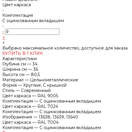
Цвет каркаса
-
Комплектация
С оцинкованным вкладышем
-
-
+
×
Выбрано максимальное количество, доступное для заказа
КУПИТЬ В 1 КЛИК
Характеристики
Глубина см
—
34
Ширина см
—
36
Высота см
—
80,5
Материал
—
Цельнометаллические
Форма
—
Круглые, С крышкой
Стиль
—
Современный
Цвет каркаса
—
RAL 9005
Комплектация
—
С оцинкованным вкладышем
Цвет каркаса
—
RAL 7024
Комплектация
—
С оцинкованным вкладышем
Изображения
—
13638, 13639, 13640
Цвет каркаса
—
RAL 7004
Комплектация
—
С оцинкованным вкладышем