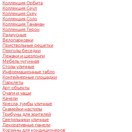
Коллекция Орбита
Коллекция Сеул
Коллекция Скеу
Коллекция Соло
Коллекция Танаман
Коллекция Терон
Радиусные
Велопарковки
Приствольные решетки
Перголы беседки
Лежаки и шезлонги
Мебель чугунная
Столы уличные
Информационные табло
Контейнерные площадки
Парклеты
Арт-объекты
Очаги и чаши
Качели
Кресла, тумбы уличные
Скамейки-настилы
Трибуны для зрителей
Светильники уличные
Декоративные панели
Корзины для кондиционеров