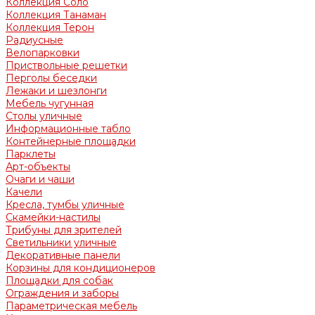
Коллекция Соло
Коллекция Танаман
Коллекция Терон
Радиусные
Велопарковки
Приствольные решетки
Перголы беседки
Лежаки и шезлонги
Мебель чугунная
Столы уличные
Информационные табло
Контейнерные площадки
Парклеты
Арт-объекты
Очаги и чаши
Качели
Кресла, тумбы уличные
Скамейки-настилы
Трибуны для зрителей
Светильники уличные
Декоративные панели
Корзины для кондиционеров
Площадки для собак
Ограждения и заборы
Параметрическая мебель