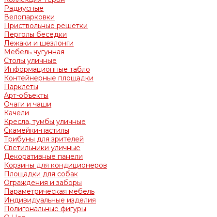
Радиусные
Велопарковки
Приствольные решетки
Перголы беседки
Лежаки и шезлонги
Мебель чугунная
Столы уличные
Информационные табло
Контейнерные площадки
Парклеты
Арт-объекты
Очаги и чаши
Качели
Кресла, тумбы уличные
Скамейки-настилы
Трибуны для зрителей
Светильники уличные
Декоративные панели
Корзины для кондиционеров
Площадки для собак
Ограждения и заборы
Параметрическая мебель
Индивидуальные изделия
Полигональные фигуры