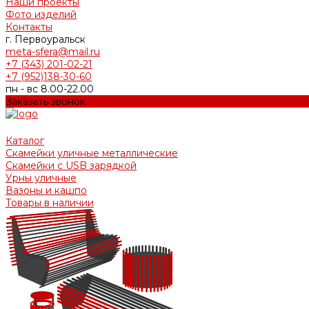
Наши проекты
Фото изделий
Контакты
г. Первоуральск
meta-sfera@mail.ru
+7 (343) 201-02-21
+7 (952)138-30-60
пн - вс 8.00-22.00
Заказать звонок
Каталог
Скамейки уличные металлические
Скамейки с USB зарядкой
Урны уличные
Вазоны и кашпо
Товары в наличии