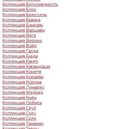
Коллекция Бесконечность
Коллекция Блок
Коллекция Брюссель
Коллекция Бьянка
Коллекция Бэнкаль
Коллекция Варшава
Коллекция Вега
Коллекция Верона
Коллекция Вэйд
Коллекция Гарда
Коллекция Гиада
Коллекция Канто
Коллекция Карандаши
Коллекция Комете
Коллекция Коралла
Коллекция Корона
Коллекция Линарес
Коллекция Мадрид
Коллекция Ньён
Коллекция Орбита
Коллекция Сеул
Коллекция Скеу
Коллекция Соло
Коллекция Танаман
Коллекция Терон