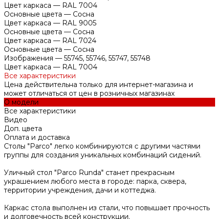
Цвет каркаса
—
RAL 7004
Основные цвета
—
Сосна
Цвет каркаса
—
RAL 9005
Основные цвета
—
Сосна
Цвет каркаса
—
RAL 7024
Основные цвета
—
Сосна
Изображения
—
55745, 55746, 55747, 55748
Цвет каркаса
—
RAL 7004
Все характеристики
Цена действительна только для интернет-магазина и
может отличаться от цен в розничных магазинах
О модели
Все характеристики
Видео
Доп. цвета
Оплата и доставка
Столы "Parco" легко комбинируются с другими частями
группы для создания уникальных комбинаций сидений.
Уличный стол "Parco Runda" станет прекрасным
украшением любого места в городе: парка, сквера,
территории учреждения, дачи и коттеджа.
Каркас стола выполнен из стали, что повышает прочность
и долговечность всей конструкции.