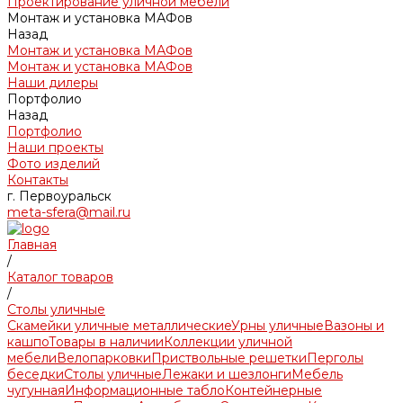
Проектирование уличной мебели
Монтаж и установка МАФов
Назад
Монтаж и установка МАФов
Монтаж и установка МАФов
Наши дилеры
Портфолио
Назад
Портфолио
Наши проекты
Фото изделий
Контакты
г. Первоуральск
meta-sfera@mail.ru
Главная
/
Каталог товаров
/
Столы уличные
Скамейки уличные металлические
Урны уличные
Вазоны и
кашпо
Товары в наличии
Коллекции уличной
мебели
Велопарковки
Приствольные решетки
Перголы
беседки
Столы уличные
Лежаки и шезлонги
Мебель
чугунная
Информационные табло
Контейнерные