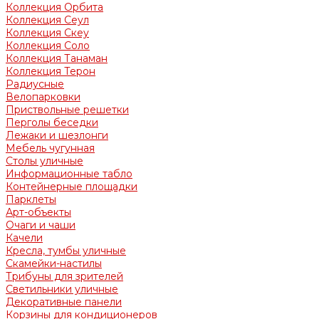
Коллекция Орбита
Коллекция Сеул
Коллекция Скеу
Коллекция Соло
Коллекция Танаман
Коллекция Терон
Радиусные
Велопарковки
Приствольные решетки
Перголы беседки
Лежаки и шезлонги
Мебель чугунная
Столы уличные
Информационные табло
Контейнерные площадки
Парклеты
Арт-объекты
Очаги и чаши
Качели
Кресла, тумбы уличные
Скамейки-настилы
Трибуны для зрителей
Светильники уличные
Декоративные панели
Корзины для кондиционеров