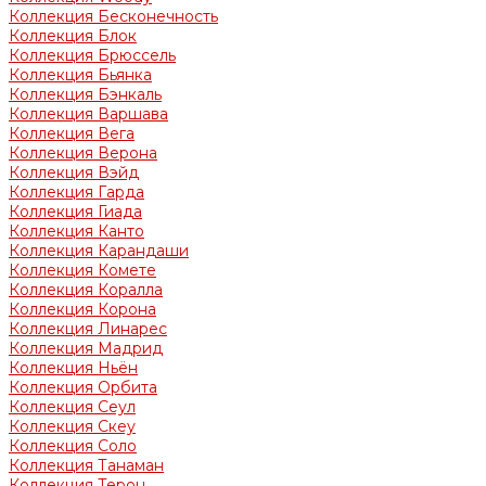
Коллекция Бесконечность
Коллекция Блок
Коллекция Брюссель
Коллекция Бьянка
Коллекция Бэнкаль
Коллекция Варшава
Коллекция Вега
Коллекция Верона
Коллекция Вэйд
Коллекция Гарда
Коллекция Гиада
Коллекция Канто
Коллекция Карандаши
Коллекция Комете
Коллекция Коралла
Коллекция Корона
Коллекция Линарес
Коллекция Мадрид
Коллекция Ньён
Коллекция Орбита
Коллекция Сеул
Коллекция Скеу
Коллекция Соло
Коллекция Танаман
Коллекция Терон