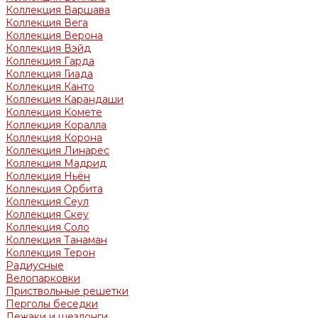
Коллекция Варшава
Коллекция Вега
Коллекция Верона
Коллекция Вэйд
Коллекция Гарда
Коллекция Гиада
Коллекция Канто
Коллекция Карандаши
Коллекция Комете
Коллекция Коралла
Коллекция Корона
Коллекция Линарес
Коллекция Мадрид
Коллекция Ньён
Коллекция Орбита
Коллекция Сеул
Коллекция Скеу
Коллекция Соло
Коллекция Танаман
Коллекция Терон
Радиусные
Велопарковки
Приствольные решетки
Перголы беседки
Лежаки и шезлонги