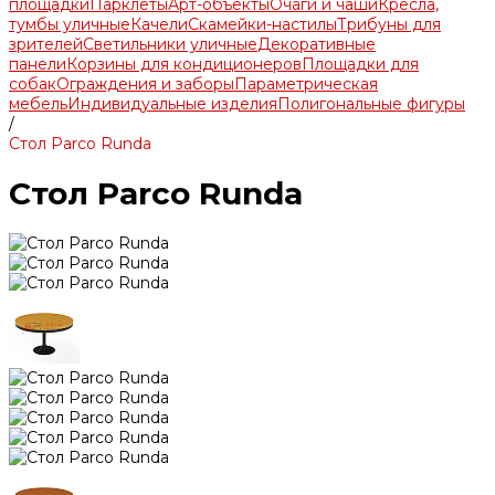
площадки
Парклеты
Арт-объекты
Очаги и чаши
Кресла,
тумбы уличные
Качели
Скамейки-настилы
Трибуны для
зрителей
Светильники уличные
Декоративные
панели
Корзины для кондиционеров
Площадки для
собак
Ограждения и заборы
Параметрическая
мебель
Индивидуальные изделия
Полигональные фигуры
/
Стол Parco Runda
Стол Parco Runda