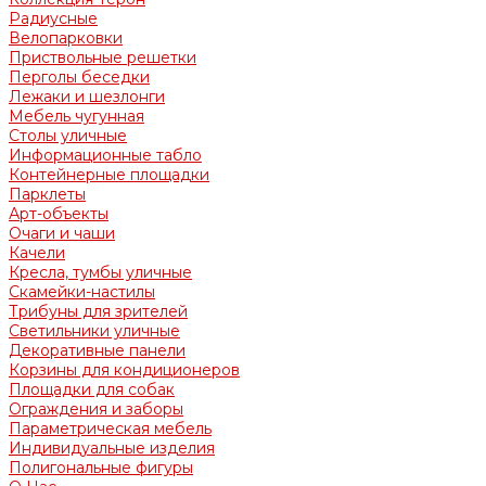
Радиусные
Велопарковки
Приствольные решетки
Перголы беседки
Лежаки и шезлонги
Мебель чугунная
Столы уличные
Информационные табло
Контейнерные площадки
Парклеты
Арт-объекты
Очаги и чаши
Качели
Кресла, тумбы уличные
Скамейки-настилы
Трибуны для зрителей
Светильники уличные
Декоративные панели
Корзины для кондиционеров
Площадки для собак
Ограждения и заборы
Параметрическая мебель
Индивидуальные изделия
Полигональные фигуры