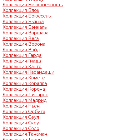
Коллекция Бесконечность
Коллекция Блок
Коллекция Брюссель
Коллекция Бьянка
Коллекция Бэнкаль
Коллекция Варшава
Коллекция Вега
Коллекция Верона
Коллекция Вэйд
Коллекция Гарда
Коллекция Гиада
Коллекция Канто
Коллекция Карандаши
Коллекция Комете
Коллекция Коралла
Коллекция Корона
Коллекция Линарес
Коллекция Мадрид
Коллекция Ньён
Коллекция Орбита
Коллекция Сеул
Коллекция Скеу
Коллекция Соло
Коллекция Танаман
Коллекция Терон