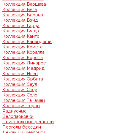
Коллекция Варшава
Коллекция Вега
Коллекция Верона
Коллекция Вэйд
Коллекция Гарда
Коллекция Гиада
Коллекция Канто
Коллекция Карандаши
Коллекция Комете
Коллекция Коралла
Коллекция Корона
Коллекция Линарес
Коллекция Мадрид
Коллекция Ньён
Коллекция Орбита
Коллекция Сеул
Коллекция Скеу
Коллекция Соло
Коллекция Танаман
Коллекция Терон
Радиусные
Велопарковки
Приствольные решетки
Перголы беседки
Лежаки и шезлонги