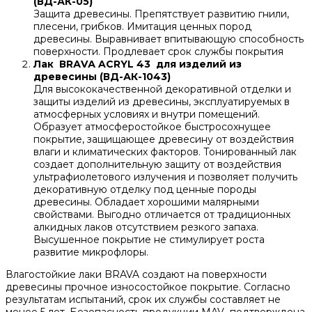
(ВД-АК-05)
Защита древесины. Препятствует развитию гнили,
плесени, грибков. Имитация ценных пород
древесины. Выравнивает впитывающую способность
поверхности. Продлевает срок службы покрытия
Лак ВRАVА ACRYL 43 для изделий из
древесины (ВД-АК-1043)
Для высококачественной декоративной отделки и
защиты изделий из древесины, эксплуатируемых в
атмосферных условиях и внутри помещений.
Образует атмосферостойкое быстросохнущее
покрытие, защищающее древесину от воздействия
влаги и климатических факторов. Тонированный лак
создает дополнительную защиту от воздействия
ультрафиолетового излучения и позволяет получить
декоративную отделку под ценные породы
древесины. Обладает хорошими малярными
свойствами. Выгодно отличается от традиционных
алкидных лаков отсутствием резкого запаха.
Высушенное покрытие не стимулирует роста
развитие микрофлоры.
Влагостойкие лаки BRAVA создают на поверхности
древесины прочное износостойкое покрытие. Согласно
результатам испытаний, срок их службы составляет не
менее 5 лет. Безопасность продукции MAV подтверждена