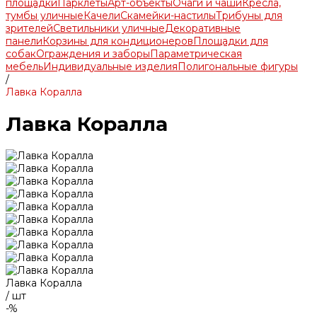
площадки
Парклеты
Арт-объекты
Очаги и чаши
Кресла,
тумбы уличные
Качели
Скамейки-настилы
Трибуны для
зрителей
Светильники уличные
Декоративные
панели
Корзины для кондиционеров
Площадки для
собак
Ограждения и заборы
Параметрическая
мебель
Индивидуальные изделия
Полигональные фигуры
/
Лавка Коралла
Лавка Коралла
Лавка Коралла
/
шт
-%