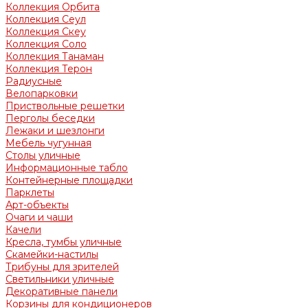
Коллекция Орбита
Коллекция Сеул
Коллекция Скеу
Коллекция Соло
Коллекция Танаман
Коллекция Терон
Радиусные
Велопарковки
Приствольные решетки
Перголы беседки
Лежаки и шезлонги
Мебель чугунная
Столы уличные
Информационные табло
Контейнерные площадки
Парклеты
Арт-объекты
Очаги и чаши
Качели
Кресла, тумбы уличные
Скамейки-настилы
Трибуны для зрителей
Светильники уличные
Декоративные панели
Корзины для кондиционеров