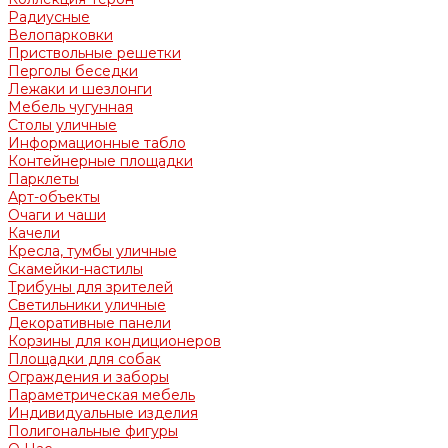
Радиусные
Велопарковки
Приствольные решетки
Перголы беседки
Лежаки и шезлонги
Мебель чугунная
Столы уличные
Информационные табло
Контейнерные площадки
Парклеты
Арт-объекты
Очаги и чаши
Качели
Кресла, тумбы уличные
Скамейки-настилы
Трибуны для зрителей
Светильники уличные
Декоративные панели
Корзины для кондиционеров
Площадки для собак
Ограждения и заборы
Параметрическая мебель
Индивидуальные изделия
Полигональные фигуры