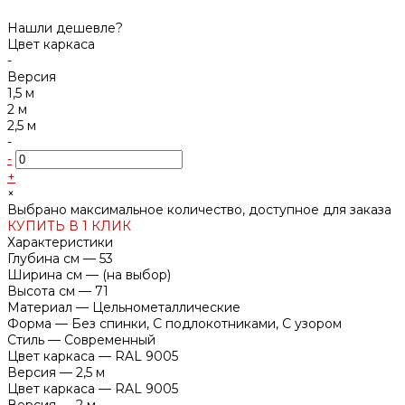
Нашли дешевле?
Цвет каркаса
-
Версия
1,5 м
2 м
2,5 м
-
-
+
×
Выбрано максимальное количество, доступное для заказа
КУПИТЬ В 1 КЛИК
Характеристики
Глубина см
—
53
Ширина см
—
(на выбор)
Высота см
—
71
Материал
—
Цельнометаллические
Форма
—
Без спинки, С подлокотниками, С узором
Стиль
—
Современный
Цвет каркаса
—
RAL 9005
Версия
—
2,5 м
Цвет каркаса
—
RAL 9005
Версия
—
2 м