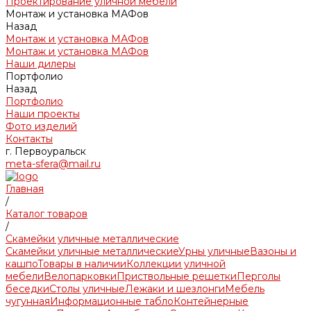
Проектирование уличной мебели
Монтаж и установка МАФов
Назад
Монтаж и установка МАФов
Монтаж и установка МАФов
Наши дилеры
Портфолио
Назад
Портфолио
Наши проекты
Фото изделий
Контакты
г. Первоуральск
meta-sfera@mail.ru
Главная
/
Каталог товаров
/
Скамейки уличные металлические
Скамейки уличные металлические
Урны уличные
Вазоны и
кашпо
Товары в наличии
Коллекции уличной
мебели
Велопарковки
Приствольные решетки
Перголы
беседки
Столы уличные
Лежаки и шезлонги
Мебель
чугунная
Информационные табло
Контейнерные