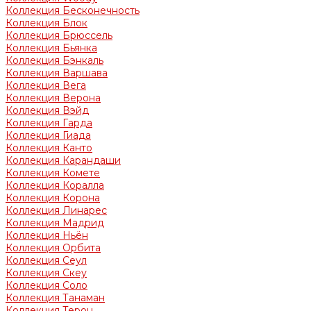
Коллекция Бесконечность
Коллекция Блок
Коллекция Брюссель
Коллекция Бьянка
Коллекция Бэнкаль
Коллекция Варшава
Коллекция Вега
Коллекция Верона
Коллекция Вэйд
Коллекция Гарда
Коллекция Гиада
Коллекция Канто
Коллекция Карандаши
Коллекция Комете
Коллекция Коралла
Коллекция Корона
Коллекция Линарес
Коллекция Мадрид
Коллекция Ньён
Коллекция Орбита
Коллекция Сеул
Коллекция Скеу
Коллекция Соло
Коллекция Танаман
Коллекция Терон