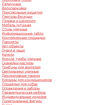
Радиусные
Велопарковки
Приствольные решетки
Перголы беседки
Лежаки и шезлонги
Мебель чугунная
Столы уличные
Информационные табло
Контейнерные площадки
Парклеты
Арт-объекты
Очаги и чаши
Качели
Кресла, тумбы уличные
Скамейки-настилы
Трибуны для зрителей
Светильники уличные
Декоративные панели
Корзины для кондиционеров
Площадки для собак
Ограждения и заборы
Параметрическая мебель
Индивидуальные изделия
Полигональные фигуры