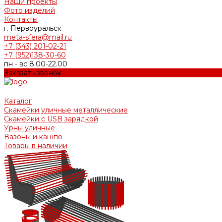
Наши проекты
Фото изделий
Контакты
г. Первоуральск
meta-sfera@mail.ru
+7 (343) 201-02-21
+7 (952)138-30-60
пн - вс 8.00-22.00
Заказать звонок
Каталог
Скамейки уличные металлические
Скамейки с USB зарядкой
Урны уличные
Вазоны и кашпо
Товары в наличии