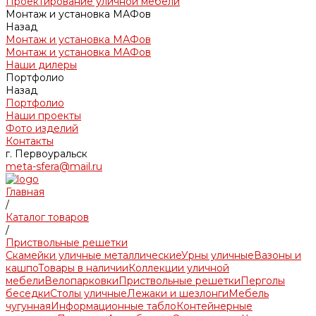
Проектирование уличной мебели
Монтаж и установка МАФов
Назад
Монтаж и установка МАФов
Монтаж и установка МАФов
Наши дилеры
Портфолио
Назад
Портфолио
Наши проекты
Фото изделий
Контакты
г. Первоуральск
meta-sfera@mail.ru
Главная
/
Каталог товаров
/
Приствольные решетки
Скамейки уличные металлические
Урны уличные
Вазоны и
кашпо
Товары в наличии
Коллекции уличной
мебели
Велопарковки
Приствольные решетки
Перголы
беседки
Столы уличные
Лежаки и шезлонги
Мебель
чугунная
Информационные табло
Контейнерные