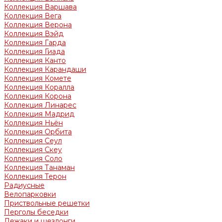
Коллекция Варшава
Коллекция Вега
Коллекция Верона
Коллекция Вэйд
Коллекция Гарда
Коллекция Гиада
Коллекция Канто
Коллекция Карандаши
Коллекция Комете
Коллекция Коралла
Коллекция Корона
Коллекция Линарес
Коллекция Мадрид
Коллекция Ньён
Коллекция Орбита
Коллекция Сеул
Коллекция Скеу
Коллекция Соло
Коллекция Танаман
Коллекция Терон
Радиусные
Велопарковки
Приствольные решетки
Перголы беседки
Лежаки и шезлонги