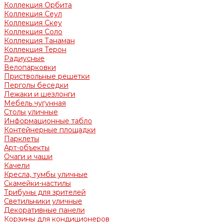
Коллекция Орбита
Коллекция Сеул
Коллекция Скеу
Коллекция Соло
Коллекция Танаман
Коллекция Терон
Радиусные
Велопарковки
Приствольные решетки
Перголы беседки
Лежаки и шезлонги
Мебель чугунная
Столы уличные
Информационные табло
Контейнерные площадки
Парклеты
Арт-объекты
Очаги и чаши
Качели
Кресла, тумбы уличные
Скамейки-настилы
Трибуны для зрителей
Светильники уличные
Декоративные панели
Корзины для кондиционеров