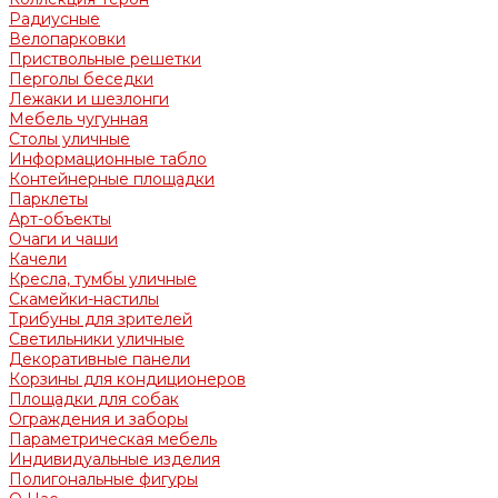
Радиусные
Велопарковки
Приствольные решетки
Перголы беседки
Лежаки и шезлонги
Мебель чугунная
Столы уличные
Информационные табло
Контейнерные площадки
Парклеты
Арт-объекты
Очаги и чаши
Качели
Кресла, тумбы уличные
Скамейки-настилы
Трибуны для зрителей
Светильники уличные
Декоративные панели
Корзины для кондиционеров
Площадки для собак
Ограждения и заборы
Параметрическая мебель
Индивидуальные изделия
Полигональные фигуры