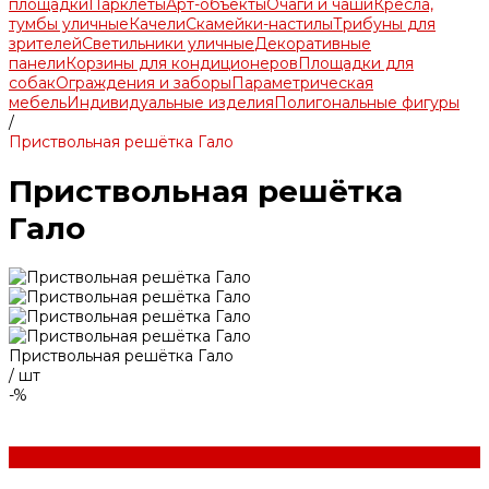
площадки
Парклеты
Арт-объекты
Очаги и чаши
Кресла,
тумбы уличные
Качели
Скамейки-настилы
Трибуны для
зрителей
Светильники уличные
Декоративные
панели
Корзины для кондиционеров
Площадки для
собак
Ограждения и заборы
Параметрическая
мебель
Индивидуальные изделия
Полигональные фигуры
/
Приствольная решётка Гало
Приствольная решётка
Гало
Приствольная решётка Гало
/
шт
-%