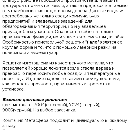
благоустройстве городского пространства для защиты
тротуаров от размытия земли, а также предохраняет землю
от утрамбовывания под стволом дерева. Данные изделия
востребованы не только среди коммунальных
предприятий и владельцев заведений для
облагораживания территории, но и у владельцев
приусадебных участков. Она несет в себе на только
практические функции, но и является элементом дизайна.
Особенностью приствольной решетки "
Гало
" являтся ее
круглая форма и то, что с помощью лазерной резки на
поверхности вырезан узор.
Решетка изготовлена из качественного металла, что
позволяет ей хорошо ложится возле ствола дерева и
прекрасно переносить любые осадки и температурные
перепады. Изделие наделено такими преимуществами,
как легкость, прочность, практичность и простота в
установке.
Базовые цветовые решения:
цвет металла - 7004(св. серый), 7024(т. серый),
9005(черный). На выбор заказчика.
Компания Метасфера подходит индивидуально к каждому
заказу!