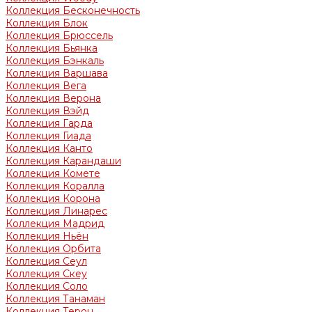
Коллекция Бесконечность
Коллекция Блок
Коллекция Брюссель
Коллекция Бьянка
Коллекция Бэнкаль
Коллекция Варшава
Коллекция Вега
Коллекция Верона
Коллекция Вэйд
Коллекция Гарда
Коллекция Гиада
Коллекция Канто
Коллекция Карандаши
Коллекция Комете
Коллекция Коралла
Коллекция Корона
Коллекция Линарес
Коллекция Мадрид
Коллекция Ньён
Коллекция Орбита
Коллекция Сеул
Коллекция Скеу
Коллекция Соло
Коллекция Танаман
Коллекция Терон