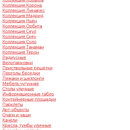
Коллекция Коралла
Коллекция Корона
Коллекция Линарес
Коллекция Мадрид
Коллекция Ньён
Коллекция Орбита
Коллекция Сеул
Коллекция Скеу
Коллекция Соло
Коллекция Танаман
Коллекция Терон
Радиусные
Велопарковки
Приствольные решетки
Перголы беседки
Лежаки и шезлонги
Мебель чугунная
Столы уличные
Информационные табло
Контейнерные площадки
Парклеты
Арт-объекты
Очаги и чаши
Качели
Кресла, тумбы уличные