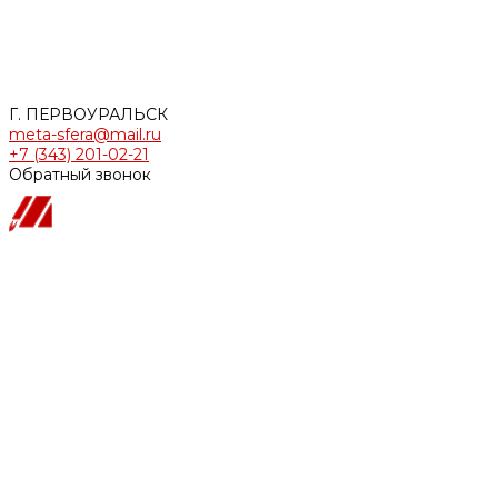
Использование изображений, фотографий и текстов, а
также прочей информации с сайта, возможно только с
письменного согласия ООО «МЕТАСФЕРА». Случаи
незаконного использования информации будут
преследоваться по закону.
Г. ПЕРВОУРАЛЬСК
meta-sfera@mail.ru
+7 (343) 201-02-21
Обратный звонок