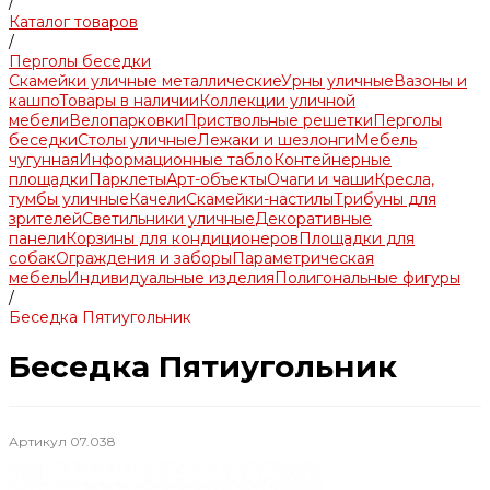
/
Каталог товаров
/
Перголы беседки
Скамейки уличные металлические
Урны уличные
Вазоны и
кашпо
Товары в наличии
Коллекции уличной
мебели
Велопарковки
Приствольные решетки
Перголы
беседки
Столы уличные
Лежаки и шезлонги
Мебель
чугунная
Информационные табло
Контейнерные
площадки
Парклеты
Арт-объекты
Очаги и чаши
Кресла,
тумбы уличные
Качели
Скамейки-настилы
Трибуны для
зрителей
Светильники уличные
Декоративные
панели
Корзины для кондиционеров
Площадки для
собак
Ограждения и заборы
Параметрическая
мебель
Индивидуальные изделия
Полигональные фигуры
/
Беседка Пятиугольник
Беседка Пятиугольник
Артикул
07.038