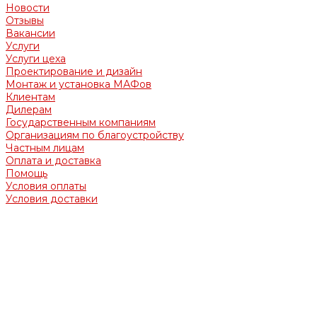
Новости
Отзывы
Вакансии
Услуги
Услуги цеха
Проектирование и дизайн
Монтаж и установка МАФов
Клиентам
Дилерам
Государственным компаниям
Организациям по благоустройству
Частным лицам
Оплата и доставка
Помощь
Условия оплаты
Условия доставки
Обращаем Ваше внимание на то, что вся представленная
на сайте информация носит информационный характер и
ни при каких условиях не является офертой,
определяемой положениями Гражданского кодекса
Российской Федерации.
Опубликованная на страницах данного сайта информация,
продукция и её изображения являются объектом прав
интеллектуальной собственности ООО «МЕТАСФЕРА».