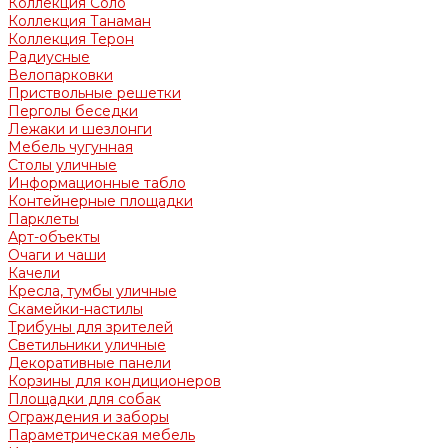
Коллекция Соло
Коллекция Танаман
Коллекция Терон
Радиусные
Велопарковки
Приствольные решетки
Перголы беседки
Лежаки и шезлонги
Мебель чугунная
Столы уличные
Информационные табло
Контейнерные площадки
Парклеты
Арт-объекты
Очаги и чаши
Качели
Кресла, тумбы уличные
Скамейки-настилы
Трибуны для зрителей
Светильники уличные
Декоративные панели
Корзины для кондиционеров
Площадки для собак
Ограждения и заборы
Параметрическая мебель